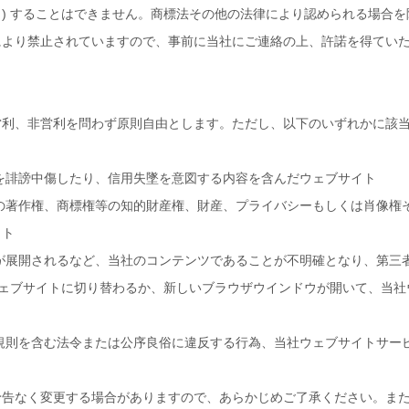
) することはできません。商標法その他の法律により認められる場合
により禁止されていますので、事前に当社にご連絡の上、許諾を得てい
営利、非営利を問わず原則自由とします。ただし、以下のいずれかに該
団体を誹謗中傷したり、信用失墜を意図する内容を含んだウェブサイト
団体の著作権、商標権等の知的財産権、財産、プライバシーもしくは肖像
イト
が展開されるなど、当社のコンテンツであることが不明確となり、第三
ウェブサイトに切り替わるか、新しいブラウザウインドウが開いて、当
規則を含む法令または公序良俗に違反する行為、当社ウェブサイトサー
予告なく変更する場合がありますので、あらかじめご了承ください。ま