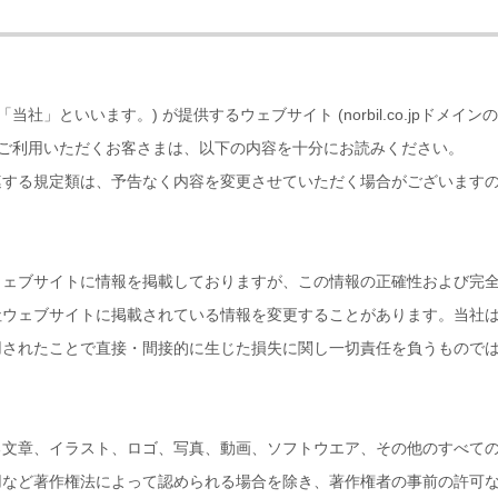
当社」といいます。) が提供するウェブサイト (norbil.co.jpドメ
をご利用いただくお客さまは、以下の内容を十分にお読みください。
連する規定類は、予告なく内容を変更させていただく場合がございます
ウェブサイトに情報を掲載しておりますが、この情報の正確性および完
社ウェブサイトに掲載されている情報を変更することがあります。当社
用されたことで直接・間接的に生じた損失に関し一切責任を負うもので
る文章、イラスト、ロゴ、写真、動画、ソフトウエア、その他のすべて
など著作権法によって認められる場合を除き、著作権者の事前の許可な